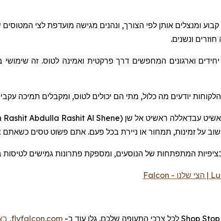
וע ומנצלים אותן לפי הצורך, ונהנים מגישה מועדפת לצי המטוסים 
חוזרים ונשנים
חידים וארגונים המחפשים דרך פרקטית ואמינה לטוס. זה שימושי ב
הלקוחות יודעים מה כלול, מתי הם יכולים לטוס, ומקבלים תמיכה עק
 Rashit Abdulla Rashit Al Shene
(
אל שן
ראשיט
עבדאללה
ט
שי
שוב על זמינות, תמחור או ניירת בכל פעם
אתם
פשוט
טסים
כשאתם
צ
ציפיות המתפתחות של הנוסעים, ומספקת פתרונות גמישים
לטיסות
.
Falcon
| הצי שלנו -
Lu
בא
,
flyfalcon.com
גלו עוד ב-
.
שלכם
Shop לכל צרכי התעופה
Stop