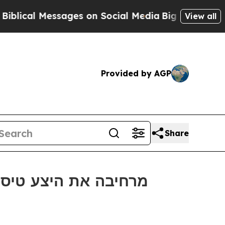
 Messages on Social Media
Big Food vs. The Peopl
View all
Provided by AGP
Share