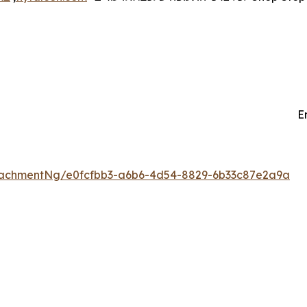
E
tachmentNg/e0fcfbb3-a6b6-4d54-8829-6b33c87e2a9a